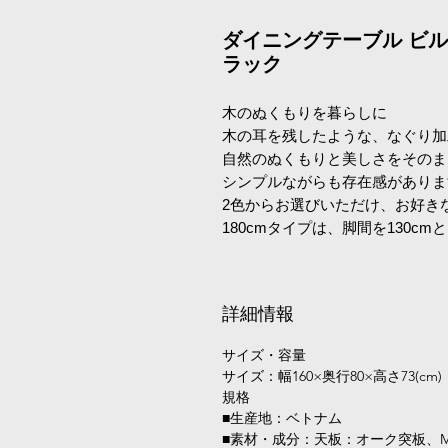
ダイニングテーブル ビルズ
ラック
木のぬくもりを暮らしに
木の耳を残したような、なぐり加
自然のぬくもりと美しさをそのま
シンプルながらも存在感がありま
2色からお選びいただけ、お好き
180cmタイプは、脚間を130cm
詳細情報
サイズ・容量
サイズ：幅160×奥行80×高さ73(cm)
規格
■生産地：ベトナム
■素材・成分：天板：オーク突板、