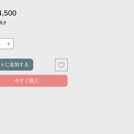
価
,500
格
抜き
トに追加する
今すぐ購入