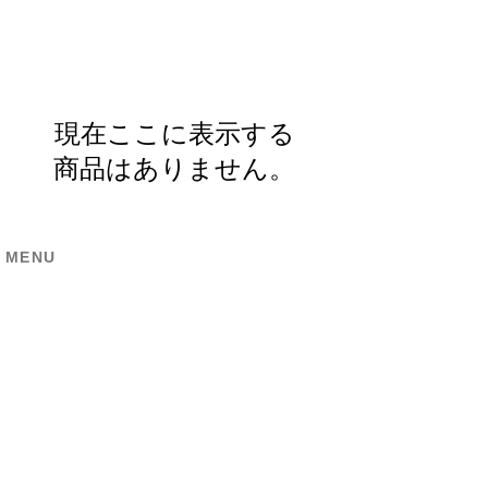
現在ここに表示する
商品はありません。
MENU
​カテゴリから探す
ソファ
チェア・椅子
テレビボード
テーブル
収納
ロ
ーソファ
インテリア雑貨
ラグ・マット
ベッド
照明
キッチン
家電
机・デスク
マットレ
ス
ダイニング
布団・寝具