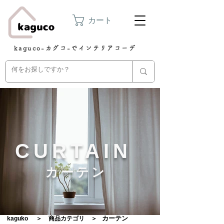
カート
kaguco-カグコ-でインテリアコーデ
CURTAIN
カーテン
カーテン
kaguko
​＞
商品カテゴリ
​＞