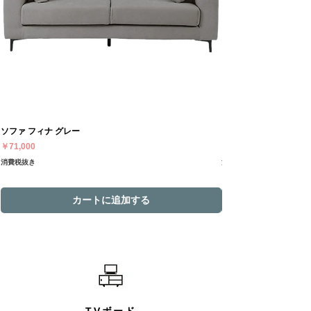
ソファ フィナ グレー
ソファ フィナ アイボリ
価格
価格
￥71,000
￥71,000
消費税抜き
消費税抜き
カートに追加する