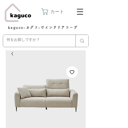
カート
kaguco-カグコ-でインテリアコーデ