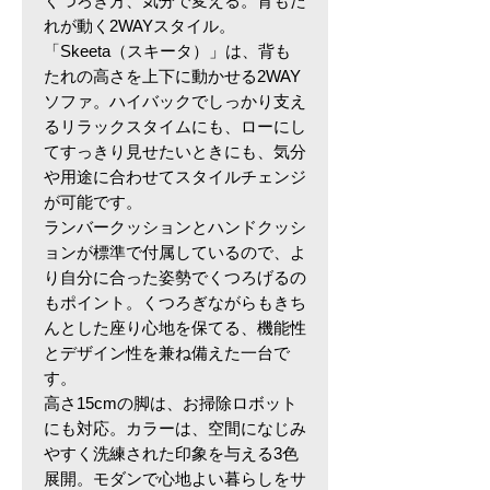
くつろぎ方、気分で変える。背もた
れが動く2WAYスタイル。
「Skeeta（スキータ）」は、背も
たれの高さを上下に動かせる2WAY
ソファ。ハイバックでしっかり支え
るリラックスタイムにも、ローにし
てすっきり見せたいときにも、気分
や用途に合わせてスタイルチェンジ
が可能です。
ランバークッションとハンドクッシ
ョンが標準で付属しているので、よ
り自分に合った姿勢でくつろげるの
もポイント。くつろぎながらもきち
んとした座り心地を保てる、機能性
とデザイン性を兼ね備えた一台で
す。
高さ15cmの脚は、お掃除ロボット
にも対応。カラーは、空間になじみ
やすく洗練された印象を与える3色
展開。モダンで心地よい暮らしをサ