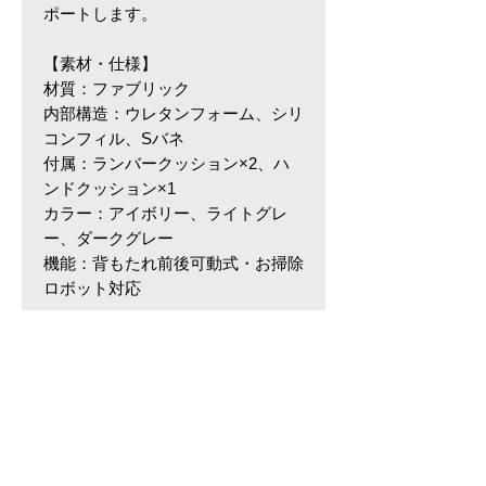
ポートします。
【素材・仕様】
材質：ファブリック
内部構造：ウレタンフォーム、シリ
コンフィル、Sバネ
付属：ランバークッション×2、ハ
ンドクッション×1
カラー：アイボリー、ライトグレ
ー、ダークグレー
機能：背もたれ前後可動式・お掃除
ロボット対応
詳細情報
サイズ・容量
サイズ：幅198×奥行96×高さ75(cm),
座面高：43cm
規格