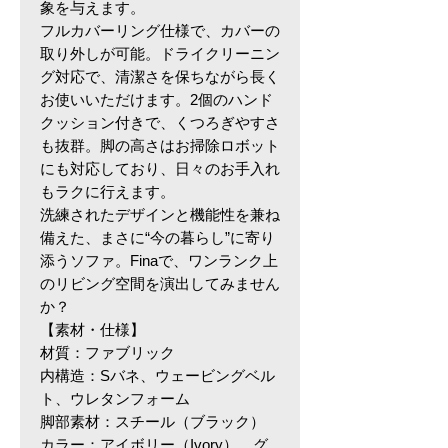
象を与えます。
フルカバーリング仕様で、カバーの
取り外しが可能。ドライクリーニン
グ対応で、清潔さを保ちながら長く
お使いいただけます。2個のハンド
クッション付きで、くつろぎやすさ
も抜群。脚の高さはお掃除ロボット
にも対応しており、日々のお手入れ
もラクに行えます。
洗練されたデザインと機能性を兼ね
備えた、まさに“今の暮らし”に寄り
添うソファ。Finaで、ワンランク上
のリビング空間を演出してみません
か？
【素材・仕様】
材質：ファブリック
内構造：Sバネ、ウェービングベル
ト、ウレタンフォーム
脚部素材：スチール（ブラック）
カラー：アイボリー（Ivory）、グ