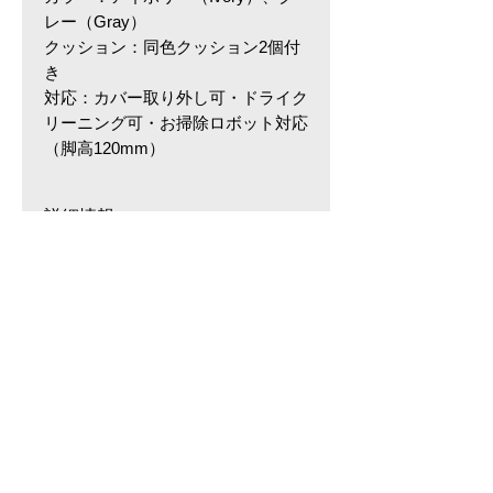
レー（Gray）
クッション：同色クッション2個付
き
対応：カバー取り外し可・ドライク
リーニング可・お掃除ロボット対応
（脚高120mm）
詳細情報
サイズ・容量
W1850×D830×H830(mm) 座面高
430(mm)
規格
MENU
■素材・成分：ファブリック
​カテゴリから探す
ソファ
チェア・椅子
テレビボード
テーブル
収納
ロ
ーソファ
インテリア雑貨
ラグ・マット