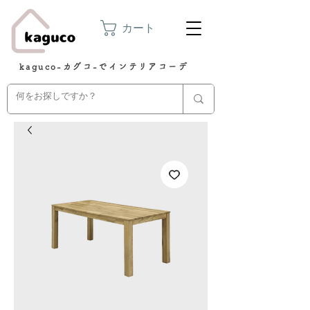
カート
kaguco-カグコ-でインテリアコーデ