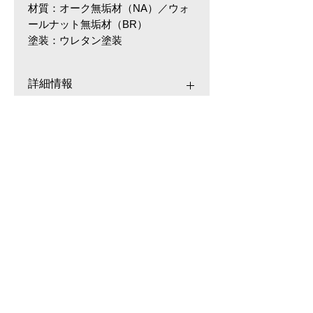
材質：オーク無垢材（NA）／ウォ
ールナット無垢材（BR）
塗装：ウレタン塗装
詳細情報
サイズ・容量
135cm：W1350×D800×H720(mm)
160cm：W1600×D800×H720(mm)
180cm：W1800×D900×H720(mm)
MENU
規格
■生産地：ベトナム
■素材・成分：ウォールナット無垢
​カテゴリから探す
ソファ
チェア・椅子
テレビボード
テーブル
収納
ロ
ーソファ
インテリア雑貨
ラグ・マット
ベッド
照明
キッチン
家電
机・デスク
マットレ
ス
ダイニング
布団・寝具